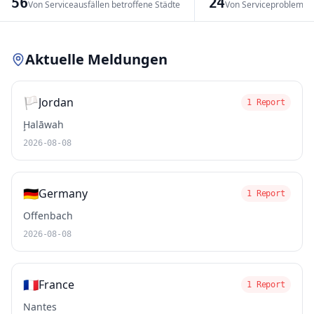
56
24
Von Serviceausfällen betroffene Städte
Von Serviceproblemen
Leaflet
|
© OpenStreetMap contributors
Aktuelle Meldungen
🏳️
Jordan
1 Report
Ḩalāwah
2026-08-08
🇩🇪
Germany
1 Report
Offenbach
2026-08-08
🇫🇷
France
1 Report
Nantes