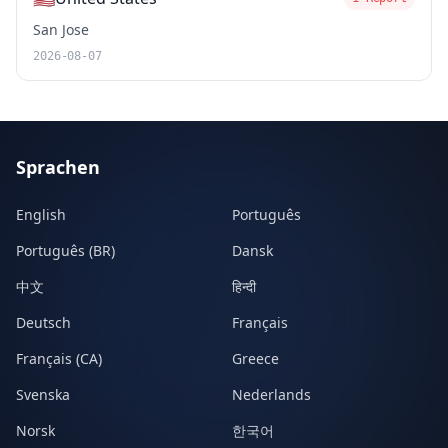
San Jose
2026-08-07
Sprachen
English
Português
Português (BR)
Dansk
中文
हिन्दी
Deutsch
Français
Français (CA)
Greece
Svenska
Nederlands
Norsk
한국어