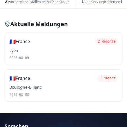
2
1
Von Serviceausfällen betroffene Städte
Von Serviceproblemen bet
Leaflet
|
© OpenStreetMap contributors
Aktuelle Meldungen
🇫🇷
France
2 Reports
Lyon
2026-08-09
🇫🇷
France
1 Report
Boulogne-Billanc
2026-08-08
Sprachen