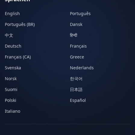
English
Português
Português (BR)
Dansk
中文
हिन्दी
Deutsch
Français
Français (CA)
Greece
Svenska
Nederlands
Norsk
한국어
Suomi
日本語
Polski
Español
Italiano