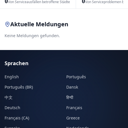
0
0
Von Serviceausfällen betroffene Städte
Von Serviceproblemen bet
Leaflet
|
© OpenStreetMap contributors
Aktuelle Meldungen
Keine Meldungen gefunden.
Sprachen
English
Português
Português (BR)
Dansk
中文
हिन्दी
Deutsch
Français
Français (CA)
Greece