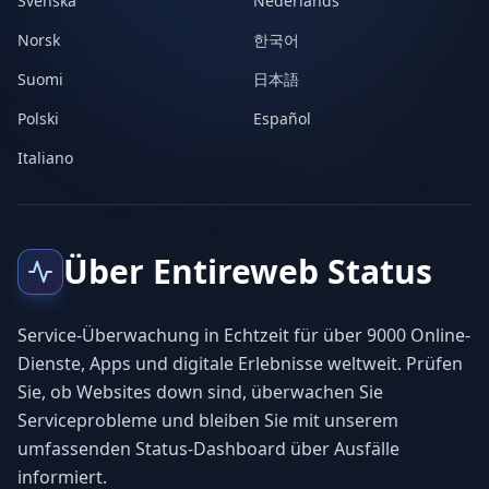
Svenska
Nederlands
Norsk
한국어
Suomi
日本語
Polski
Español
Italiano
Über Entireweb Status
Service-Überwachung in Echtzeit für über 9000 Online-
Dienste, Apps und digitale Erlebnisse weltweit. Prüfen
Sie, ob Websites down sind, überwachen Sie
Serviceprobleme und bleiben Sie mit unserem
umfassenden Status-Dashboard über Ausfälle
informiert.