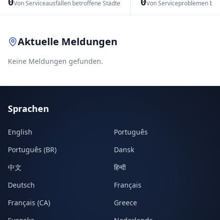
0
0
Von Serviceausfällen betroffene Städte
Von Serviceproblemen bet
Leaflet
|
© OpenStreetMap contributors
Aktuelle Meldungen
Keine Meldungen gefunden.
Sprachen
English
Português
Português (BR)
Dansk
中文
हिन्दी
Deutsch
Français
Français (CA)
Greece