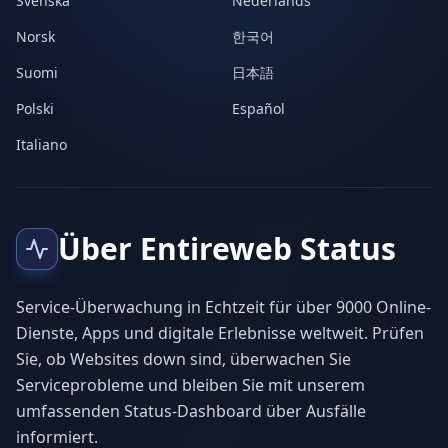
Svenska
Nederlands
Norsk
한국어
Suomi
日本語
Polski
Español
Italiano
Über Entireweb Status
Service-Überwachung in Echtzeit für über 9000 Online-
Dienste, Apps und digitale Erlebnisse weltweit. Prüfen
Sie, ob Websites down sind, überwachen Sie
Serviceprobleme und bleiben Sie mit unserem
umfassenden Status-Dashboard über Ausfälle
informiert.