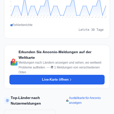
2
1
1
0
Jul 15
Jul 18
Jul 31
Jul 21
Jul 24
Jul 11
Jul 14
Jul 27
Jul 30
Jul 17
Jul 20
Jul 23
Jul 10
Jul 13
Jul 26
Jul 29
Jul 16
Jul 19
Jul 22
Jul 12
Jul 25
Jul 28
Aug 1
Aug 4
Jul 9
Aug 3
Jul 8
Aug 6
Aug 2
Aug 5
Fehlerberichte
Letzte 30 Tage
Erkunden Sie Anconio-Meldungen auf der
Weltkarte
Meldungen nach Ländern anzeigen und sehen, wo weltweit
Probleme auftreten. — 🌍 1 Meldungen von verschiedenen
Orten
Live-Karte öffnen
Top-Länder nach
Ausfallkarte für Anconio
anzeigen
Nutzermeldungen