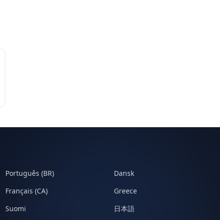
Português (BR)
Dansk
Français (CA)
Greece
Suomi
日本語