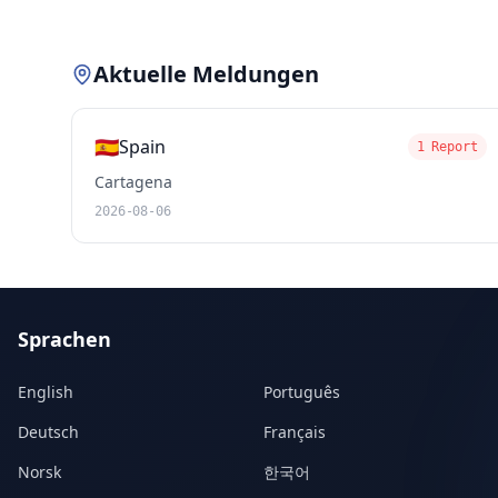
Aktuelle Meldungen
🇪🇸
Spain
1 Report
Cartagena
2026-08-06
Sprachen
English
Português
Deutsch
Français
Norsk
한국어