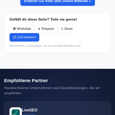
Erfahren Sie mehr über unsere Methode
Gefällt dir diese Seite? Teile sie gerne!
🟢 WhatsApp
✈️ Telegram
𝕏 Share
📋 Link kopieren
Hilf anderen zu bestätigen, ob sie ebenfalls betroffen sind.
Empfohlene Partner
Handverlesene Unternehmen und Dienstleistungen, die wir
empfehlen.
LiveSEO