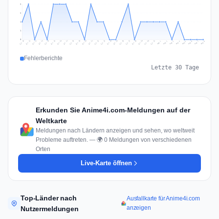
2
2
1
1
0
Jul 17
Jul 20
Jul 23
Jul 10
Jul 26
Jul 13
Jul 16
Jul 29
Jul 19
Jul 22
Jul 25
Jul 12
Jul 15
Jul 28
Jul 31
Jul 18
Jul 21
Jul 24
Jul 11
Jul 14
Jul 27
Jul 30
Aug 3
Aug 6
Aug 2
Aug 5
Aug 8
Aug 1
Aug 4
Aug 7
Fehlerberichte
Letzte 30 Tage
Erkunden Sie Anime4i.com-Meldungen auf der
Weltkarte
Meldungen nach Ländern anzeigen und sehen, wo weltweit
Probleme auftreten. — 🌍 0 Meldungen von verschiedenen
Orten
Live-Karte öffnen
Top-Länder nach
Ausfallkarte für Anime4i.com
anzeigen
Nutzermeldungen