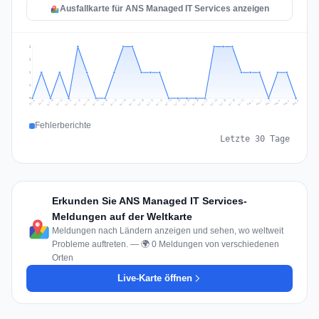
Ausfallkarte für ANS Managed IT Services anzeigen
2
2
1
1
0
Jul 15
Jul 18
Jul 31
Jul 21
Jul 24
Jul 11
Jul 14
Jul 27
Jul 30
Jul 17
Jul 20
Jul 23
Jul 10
Jul 13
Jul 26
Jul 29
Jul 16
Jul 19
Jul 22
Jul 12
Jul 25
Jul 28
Aug 1
Aug 4
Jul 9
Aug 3
Jul 8
Aug 6
Aug 2
Aug 5
Fehlerberichte
Letzte 30 Tage
Erkunden Sie ANS Managed IT Services-
Meldungen auf der Weltkarte
Meldungen nach Ländern anzeigen und sehen, wo weltweit
Probleme auftreten. — 🌍 0 Meldungen von verschiedenen
Orten
Live-Karte öffnen