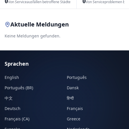
0
0
Von Serviceausfällen betroffene Städte
Von Serviceproblemen bet
Leaflet
|
© OpenStreetMap contributors
Aktuelle Meldungen
Keine Meldungen gefunden.
Sprachen
English
Português
Português (BR)
Dansk
中文
हिन्दी
Deutsch
Français
Français (CA)
Greece