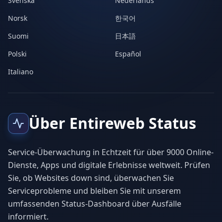
Svenska
Nederlands
Norsk
한국어
Suomi
日本語
Polski
Español
Italiano
Über Entireweb Status
Service-Überwachung in Echtzeit für über 9000 Online-
Dienste, Apps und digitale Erlebnisse weltweit. Prüfen
Sie, ob Websites down sind, überwachen Sie
Serviceprobleme und bleiben Sie mit unserem
umfassenden Status-Dashboard über Ausfälle
informiert.