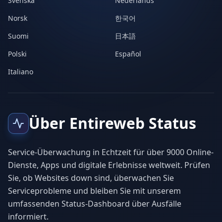
Svenska
Nederlands
Norsk
한국어
Suomi
日本語
Polski
Español
Italiano
Über Entireweb Status
Service-Überwachung in Echtzeit für über 9000 Online-
Dienste, Apps und digitale Erlebnisse weltweit. Prüfen
Sie, ob Websites down sind, überwachen Sie
Serviceprobleme und bleiben Sie mit unserem
umfassenden Status-Dashboard über Ausfälle
informiert.