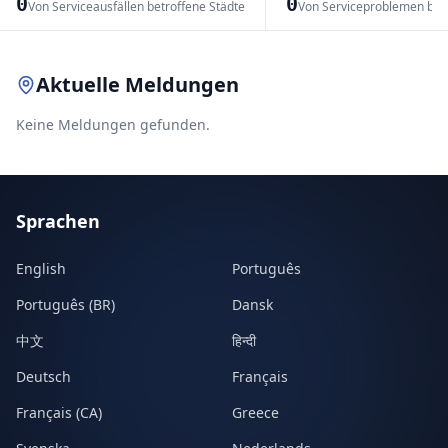
0
0
Von Serviceausfällen betroffene Städte
Von Serviceproblemen bet
Leaflet
|
© OpenStreetMap contributors
Aktuelle Meldungen
Keine Meldungen gefunden.
Sprachen
English
Português
Português (BR)
Dansk
中文
हिन्दी
Deutsch
Français
Français (CA)
Greece