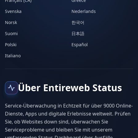
Français (CA)
Greece
Svenska
Nederlands
Norsk
한국어
Suomi
日本語
Polski
Español
Italiano
Über Entireweb Status
Service-Überwachung in Echtzeit für über 9000 Online-
Dienste, Apps und digitale Erlebnisse weltweit. Prüfen
Sie, ob Websites down sind, überwachen Sie
Serviceprobleme und bleiben Sie mit unserem
umfassenden Status-Dashboard über Ausfälle