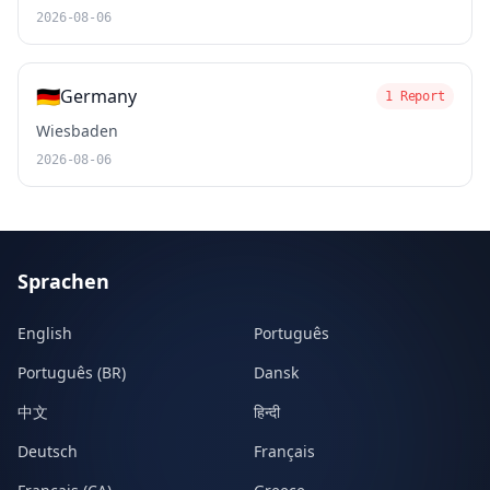
2026-08-06
🇩🇪
Germany
1 Report
Wiesbaden
2026-08-06
Sprachen
English
Português
Português (BR)
Dansk
中文
हिन्दी
Deutsch
Français