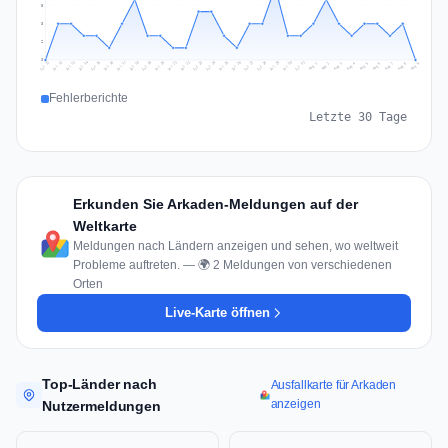
5
3
2
0
Jul 18
Jul 21
Jul 24
Jul 11
Jul 27
Jul 14
Jul 17
Jul 30
Jul 20
Jul 23
Jul 26
Jul 13
Jul 16
Jul 29
Jul 19
Jul 22
Jul 25
Jul 12
Jul 15
Jul 28
Jul 31
Aug 4
Aug 7
Aug 3
Aug 6
Aug 9
Aug 2
Aug 5
Aug 8
Aug 1
Fehlerberichte
Letzte 30 Tage
Erkunden Sie Arkaden-Meldungen auf der
Weltkarte
Meldungen nach Ländern anzeigen und sehen, wo weltweit
Probleme auftreten. — 🌍 2 Meldungen von verschiedenen
Orten
Live-Karte öffnen
Top-Länder nach
Ausfallkarte für Arkaden
anzeigen
Nutzermeldungen