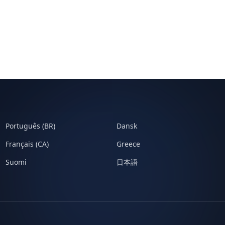
Português (BR)
Dansk
Français (CA)
Greece
Suomi
日本語