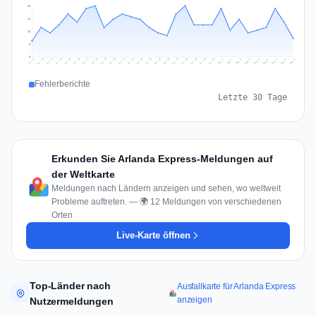
19
14
10
5
0
Jul 18
Jul 21
Jul 24
Jul 11
Jul 27
Jul 14
Jul 17
Jul 30
Jul 20
Jul 23
Jul 26
Jul 13
Jul 16
Jul 29
Jul 19
Jul 22
Jul 25
Jul 12
Jul 15
Jul 28
Jul 31
Aug 4
Aug 7
Aug 3
Aug 6
Aug 9
Aug 2
Aug 5
Aug 8
Aug 1
Fehlerberichte
Letzte 30 Tage
Erkunden Sie Arlanda Express-Meldungen auf
der Weltkarte
Meldungen nach Ländern anzeigen und sehen, wo weltweit
Probleme auftreten. — 🌍 12 Meldungen von verschiedenen
Orten
Live-Karte öffnen
Top-Länder nach
Ausfallkarte für Arlanda Express
anzeigen
Nutzermeldungen