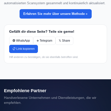
automatisierten Scansystem gesammelt und kontinuierlich aktualisiert.
Erfahren Sie mehr über unsere Methode
Gefällt dir diese Seite? Teile sie gerne!
🟢 WhatsApp
✈️ Telegram
𝕏 Share
📋 Link kopieren
Hilf anderen zu bestätigen, ob sie ebenfalls betroffen sind.
Empfohlene Partner
Handverlesene Unternehmen und Dienstleistungen, die wir
empfehlen.