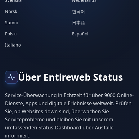
Svenska
Nederlands
Norsk
한국어
Suomi
日本語
Polski
Español
Italiano
Über Entireweb Status
Service-Überwachung in Echtzeit für über 9000 Online-
Dienste, Apps und digitale Erlebnisse weltweit. Prüfen
Sie, ob Websites down sind, überwachen Sie
Serviceprobleme und bleiben Sie mit unserem
umfassenden Status-Dashboard über Ausfälle
informiert.