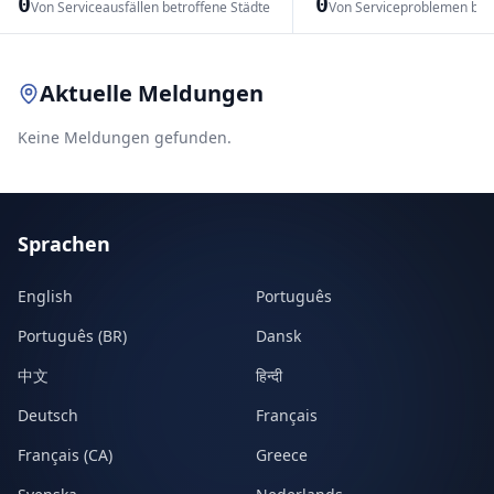
0
0
Von Serviceausfällen betroffene Städte
Von Serviceproblemen bet
Leaflet
|
© OpenStreetMap contributors
Aktuelle Meldungen
Keine Meldungen gefunden.
Sprachen
English
Português
Português (BR)
Dansk
中文
हिन्दी
Deutsch
Français
Français (CA)
Greece