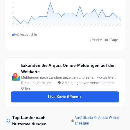
6
5
3
2
0
Jul 16
Jul 19
Jul 22
Jul 25
Jul 12
Jul 15
Jul 28
Jul 31
Jul 18
Jul 21
Jul 24
Jul 11
Jul 14
Jul 27
Jul 30
Jul 17
Jul 20
Jul 23
Jul 10
Jul 13
Jul 26
Jul 29
Aug 2
Aug 5
Aug 1
Aug 4
Jul 9
Aug 7
Aug 3
Aug 6
Fehlerberichte
Letzte 30 Tage
Erkunden Sie Arquia Online-Meldungen auf der
Weltkarte
Meldungen nach Ländern anzeigen und sehen, wo weltweit
Probleme auftreten. — 🌍 2 Meldungen von verschiedenen
Orten
Live-Karte öffnen
Top-Länder nach
Ausfallkarte für Arquia Online
anzeigen
Nutzermeldungen