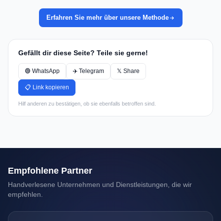
Erfahren Sie mehr über unsere Methode
Gefällt dir diese Seite? Teile sie gerne!
🟢 WhatsApp
✈️ Telegram
𝕏 Share
📋 Link kopieren
Hilf anderen zu bestätigen, ob sie ebenfalls betroffen sind.
Empfohlene Partner
Handverlesene Unternehmen und Dienstleistungen, die wir
empfehlen.