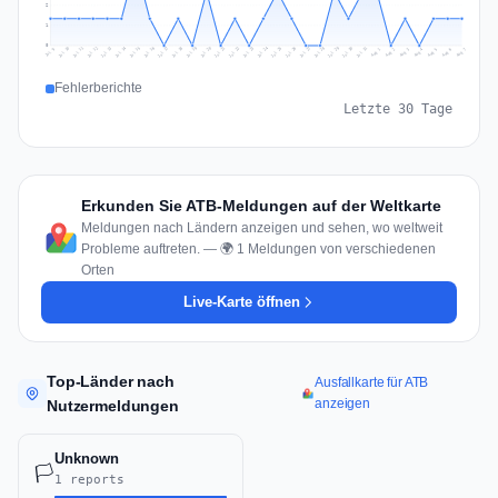
2
1
0
Jul 16
Jul 19
Jul 22
Jul 25
Jul 12
Jul 15
Jul 28
Jul 31
Jul 18
Jul 21
Jul 24
Jul 11
Jul 14
Jul 27
Jul 30
Jul 17
Jul 20
Jul 23
Jul 10
Jul 13
Jul 26
Jul 29
Aug 2
Aug 5
Aug 1
Aug 4
Jul 9
Aug 7
Aug 3
Aug 6
Fehlerberichte
Letzte 30 Tage
Erkunden Sie ATB-Meldungen auf der Weltkarte
Meldungen nach Ländern anzeigen und sehen, wo weltweit
Probleme auftreten. — 🌍 1 Meldungen von verschiedenen
Orten
Live-Karte öffnen
Top-Länder nach
Ausfallkarte für ATB
anzeigen
Nutzermeldungen
Unknown
🏳️
1 reports