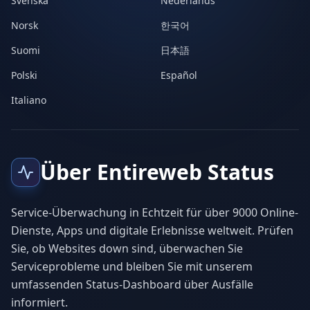
Svenska
Nederlands
Norsk
한국어
Suomi
日本語
Polski
Español
Italiano
Über Entireweb Status
Service-Überwachung in Echtzeit für über 9000 Online-
Dienste, Apps und digitale Erlebnisse weltweit. Prüfen
Sie, ob Websites down sind, überwachen Sie
Serviceprobleme und bleiben Sie mit unserem
umfassenden Status-Dashboard über Ausfälle
informiert.