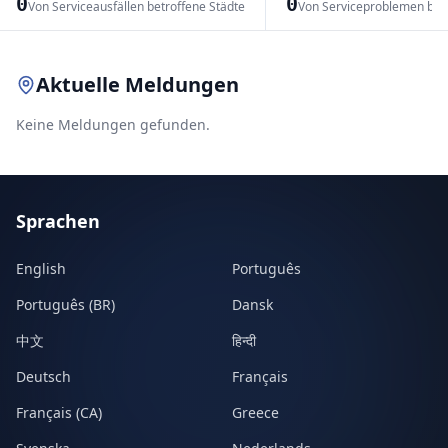
0
0
Von Serviceausfällen betroffene Städte
Von Serviceproblemen bet
Leaflet
|
© OpenStreetMap contributors
Aktuelle Meldungen
Keine Meldungen gefunden.
Sprachen
English
Português
Português (BR)
Dansk
中文
हिन्दी
Deutsch
Français
Français (CA)
Greece