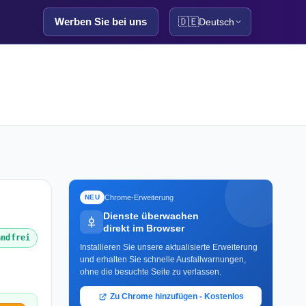
Werben Sie bei uns
🇩🇪
Deutsch
Chrome-Erweiterung
NEU
Dienste überwachen
direkt im Browser
andfrei
Installieren Sie unsere aktualisierte Erweiterung
und erhalten Sie schnelle Ausfallwarnungen,
ohne die besuchte Seite zu verlassen.
Zu Chrome hinzufügen - Kostenlos