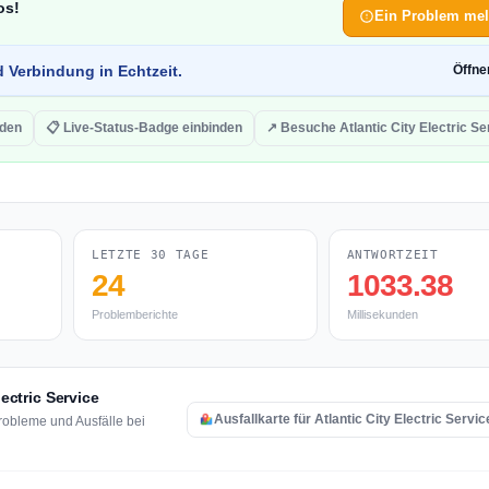
os!
Ein Problem me
d Verbindung in Echtzeit.
Öffn
rden
📋 Live-Status-Badge einbinden
↗ Besuche Atlantic City Electric Se
LETZTE 30 TAGE
ANTWORTZEIT
24
1033.38
Problemberichte
Millisekunden
lectric Service
Ausfallkarte für Atlantic City Electric Servi
robleme und Ausfälle bei