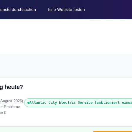
Dienste durchsuchen
Eine Website testen
ng heute?
8 August 2026).
Atlantic City Electric Service funktioniert einw
der Probleme.
ce 0