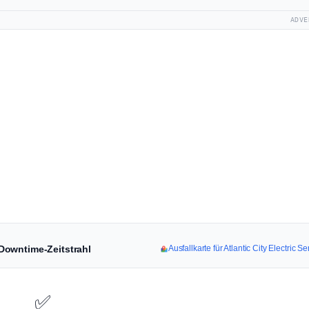
ADVE
& Downtime-Zeitstrahl
Ausfallkarte für Atlantic City Electric 
✅