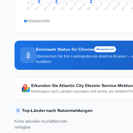
0
Jul 19
Ju
Jul 12
Jul 15
Jul 18
Jul 21
Jul 11
Jul 14
Jul 17
Jul 20
Jul 10
Jul 13
Jul 16
Fehlerberichte
Entireweb Status für Chrome
Aktualisiert
Überwachen Sie Ihre Lieblingsdienste direkt im Browser — e
Ausfällen.
Erkunden Sie Atlantic City Electric Service-Meldu
Meldungen nach Ländern anzeigen und sehen, wo weltweit Pro
Top-Länder nach Nutzermeldungen
Keine aktuellen Ausfallberichte
verfügbar.