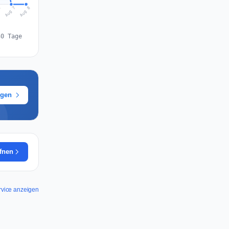
Aug 8
Aug 7
6
30 Tage
ügen
ffnen
Service anzeigen