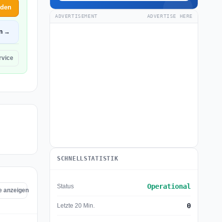
lden
ADVERTISEMENT
ADVERTISE HERE
en →
rvice
SCHNELLSTATISTIK
Operational
Status
ce anzeigen
0
Letzte 20 Min.