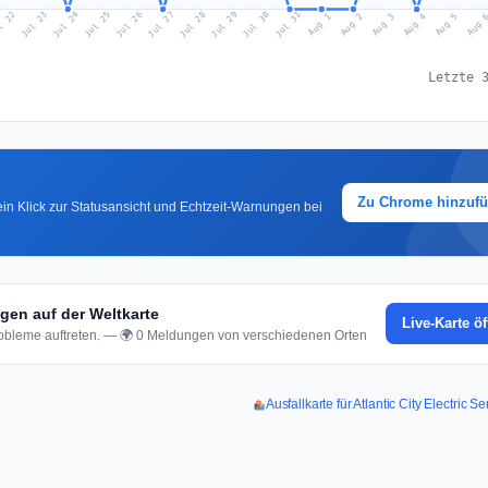
l 22
Jul 25
Jul 28
Jul 31
Jul 24
Jul 27
Jul 30
Jul 23
Jul 26
Jul 29
Aug 1
Aug 4
Aug 3
Aug 
Aug 2
Aug 5
Letzte 
Zu Chrome hinzuf
in Klick zur Statusansicht und Echtzeit-Warnungen bei
ngen auf der Weltkarte
Live-Karte ö
bleme auftreten. — 🌍 0 Meldungen von verschiedenen Orten
Ausfallkarte für Atlantic City Electric 