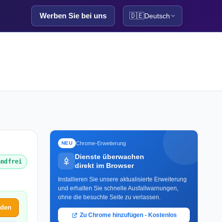
Werben Sie bei uns
🇩🇪
Deutsch
Chrome-Erweiterung
NEU
Dienste überwachen
andfrei
direkt im Browser
Installieren Sie unsere aktualisierte Erweiterung
und erhalten Sie schnelle Ausfallwarnungen,
ohne die besuchte Seite zu verlassen.
lden
Zu Chrome hinzufügen - Kostenlos