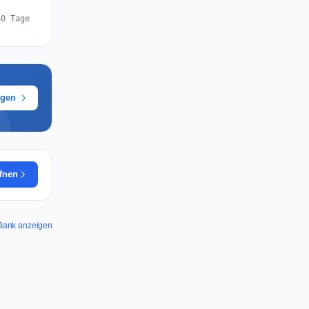
30 Tage
ügen
ffnen
n Bank anzeigen