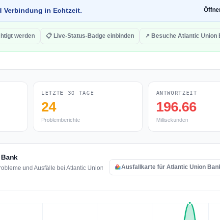
d Verbindung in Echtzeit.
Öffn
htigt werden
📋 Live-Status-Badge einbinden
↗ Besuche Atlantic Union
LETZTE 30 TAGE
ANTWORTZEIT
24
196.66
Problemberichte
Millisekunden
n Bank
Ausfallkarte für Atlantic Union Ba
obleme und Ausfälle bei Atlantic Union