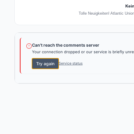
Kein
Tolle Neuigkeiten! Atlantic Uni
Can't reach the comments server
Your connection dropped or our service is briefly unre
Try again
Service status