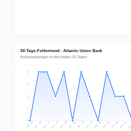
30-Tage-Fehlertrend - Atlantic Union Bank
Nutzermeldungen in den letzten 30 Tagen
2
2
1
1
0
Jul 19
Ju
Jul 12
Jul 15
Jul 18
Jul 21
Jul 11
Jul 14
Jul 17
Jul 20
Jul 10
Jul 13
Jul 16