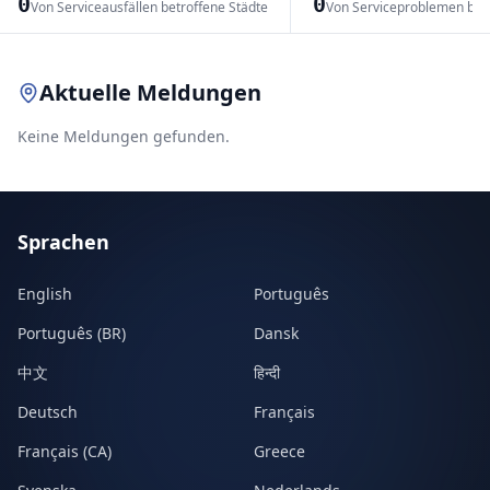
0
0
Von Serviceausfällen betroffene Städte
Von Serviceproblemen bet
Leaflet
|
© OpenStreetMap contributors
Aktuelle Meldungen
Keine Meldungen gefunden.
Sprachen
English
Português
Português (BR)
Dansk
中文
हिन्दी
Deutsch
Français
Français (CA)
Greece