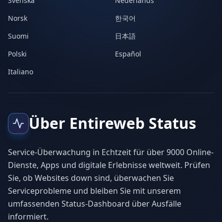
Svenska
Nederlands
Norsk
한국어
Suomi
日本語
Polski
Español
Italiano
Über Entireweb Status
Service-Überwachung in Echtzeit für über 9000 Online-
Dienste, Apps und digitale Erlebnisse weltweit. Prüfen
Sie, ob Websites down sind, überwachen Sie
Serviceprobleme und bleiben Sie mit unserem
umfassenden Status-Dashboard über Ausfälle
informiert.