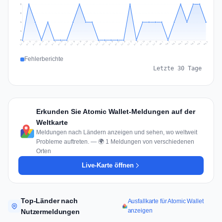
2
2
1
1
0
Jul 17
Jul 20
Jul 23
Jul 10
Jul 26
Jul 13
Jul 16
Jul 29
Jul 19
Jul 22
Jul 25
Jul 12
Jul 15
Jul 28
Jul 31
Jul 18
Jul 21
Jul 24
Jul 11
Jul 14
Jul 27
Jul 30
Aug 3
Aug 6
Aug 2
Aug 5
Aug 8
Aug 1
Aug 4
Aug 7
Fehlerberichte
Letzte 30 Tage
Erkunden Sie Atomic Wallet-Meldungen auf der
Weltkarte
Meldungen nach Ländern anzeigen und sehen, wo weltweit
Probleme auftreten. — 🌍 1 Meldungen von verschiedenen
Orten
Live-Karte öffnen
Top-Länder nach
Ausfallkarte für Atomic Wallet
anzeigen
Nutzermeldungen