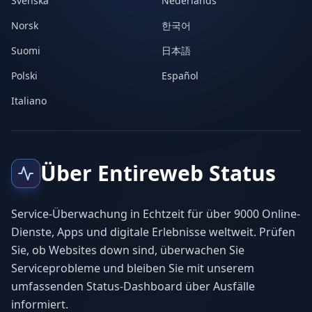
Svenska
Nederlands
Norsk
한국어
Suomi
日本語
Polski
Español
Italiano
Über Entireweb Status
Service-Überwachung in Echtzeit für über 9000 Online-
Dienste, Apps und digitale Erlebnisse weltweit. Prüfen
Sie, ob Websites down sind, überwachen Sie
Serviceprobleme und bleiben Sie mit unserem
umfassenden Status-Dashboard über Ausfälle
informiert.