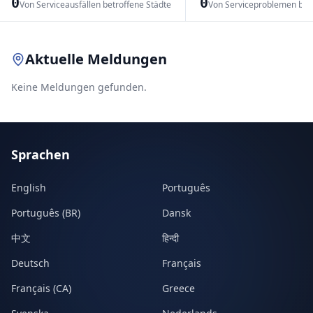
0
0
Von Serviceausfällen betroffene Städte
Von Serviceproblemen bet
Leaflet
|
© OpenStreetMap contributors
Aktuelle Meldungen
Keine Meldungen gefunden.
Sprachen
English
Português
Português (BR)
Dansk
中文
हिन्दी
Deutsch
Français
Français (CA)
Greece