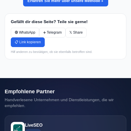
Erfahren Sie mehr über unsere Methode
Gefällt dir diese Seite? Teile sie gerne!
🟢 WhatsApp
✈️ Telegram
𝕏 Share
📋 Link kopieren
Hilf anderen zu bestätigen, ob sie ebenfalls betroffen sind.
Empfohlene Partner
Handverlesene Unternehmen und Dienstleistungen, die wir
empfehlen.
LiveSEO