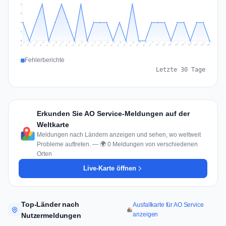
2
2
1
1
0
Jul 18
Jul 21
Jul 24
Jul 11
Jul 27
Jul 14
Jul 17
Jul 30
Jul 20
Jul 23
Jul 26
Jul 13
Jul 16
Jul 29
Jul 19
Jul 22
Jul 25
Jul 12
Jul 15
Jul 28
Jul 31
Aug 4
Aug 7
Aug 3
Aug 6
Aug 9
Aug 2
Aug 5
Aug 8
Aug 1
Fehlerberichte
Letzte 30 Tage
Erkunden Sie AO Service-Meldungen auf der
Weltkarte
Meldungen nach Ländern anzeigen und sehen, wo weltweit
Probleme auftreten. — 🌍 0 Meldungen von verschiedenen
Orten
Live-Karte öffnen
Top-Länder nach
Ausfallkarte für AO Service
anzeigen
Nutzermeldungen