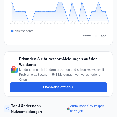
2
2
1
1
0
Jul 17
Jul 20
Jul 23
Jul 10
Jul 26
Jul 13
Jul 16
Jul 29
Jul 19
Jul 22
Jul 25
Jul 12
Jul 15
Jul 28
Jul 31
Jul 18
Jul 21
Jul 24
Jul 11
Jul 14
Jul 27
Jul 30
Aug 3
Aug 6
Aug 2
Aug 5
Aug 8
Aug 1
Aug 4
Aug 7
Fehlerberichte
Letzte 30 Tage
Erkunden Sie Autosport-Meldungen auf der
Weltkarte
Meldungen nach Ländern anzeigen und sehen, wo weltweit
Probleme auftreten. — 🌍 1 Meldungen von verschiedenen
Orten
Live-Karte öffnen
Top-Länder nach
Ausfallkarte für Autosport
anzeigen
Nutzermeldungen