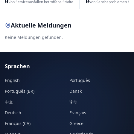
0
0
Von Serviceausfällen betroffene Städte
Von Serviceproblemen bet
Leaflet
|
© OpenStreetMap contributors
Aktuelle Meldungen
Keine Meldungen gefunden.
Sprachen
English
Português
Português (BR)
Dansk
中文
हिन्दी
Deutsch
Français
Français (CA)
Greece