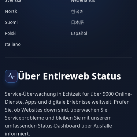
Svenska
Nederlands
Norsk
한국어
Suomi
日本語
Polski
Español
Italiano
Über Entireweb Status
Service-Überwachung in Echtzeit für über 9000 Online-
Dienste, Apps und digitale Erlebnisse weltweit. Prüfen
Sie, ob Websites down sind, überwachen Sie
Serviceprobleme und bleiben Sie mit unserem
umfassenden Status-Dashboard über Ausfälle
informiert.