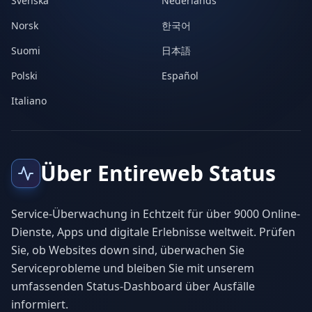
Svenska
Nederlands
Norsk
한국어
Suomi
日本語
Polski
Español
Italiano
Über Entireweb Status
Service-Überwachung in Echtzeit für über 9000 Online-
Dienste, Apps und digitale Erlebnisse weltweit. Prüfen
Sie, ob Websites down sind, überwachen Sie
Serviceprobleme und bleiben Sie mit unserem
umfassenden Status-Dashboard über Ausfälle
informiert.