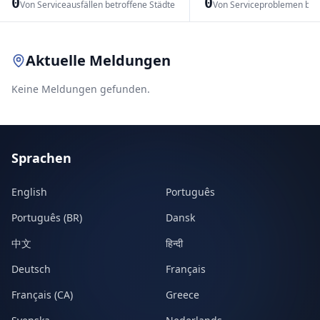
0
0
Von Serviceausfällen betroffene Städte
Von Serviceproblemen bet
Leaflet
|
© OpenStreetMap contributors
Aktuelle Meldungen
Keine Meldungen gefunden.
Sprachen
English
Português
Português (BR)
Dansk
中文
हिन्दी
Deutsch
Français
Français (CA)
Greece