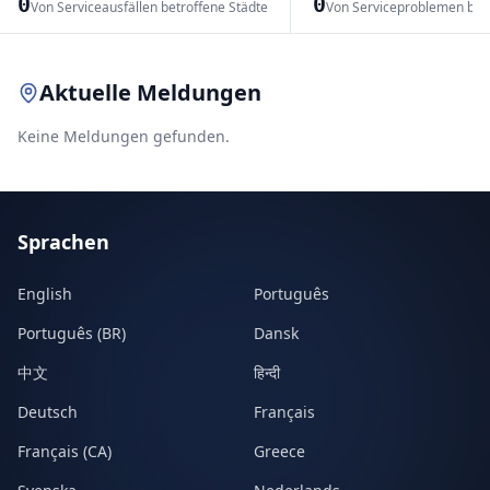
0
0
Von Serviceausfällen betroffene Städte
Von Serviceproblemen bet
Leaflet
|
© OpenStreetMap contributors
Aktuelle Meldungen
Keine Meldungen gefunden.
Sprachen
English
Português
Português (BR)
Dansk
中文
हिन्दी
Deutsch
Français
Français (CA)
Greece