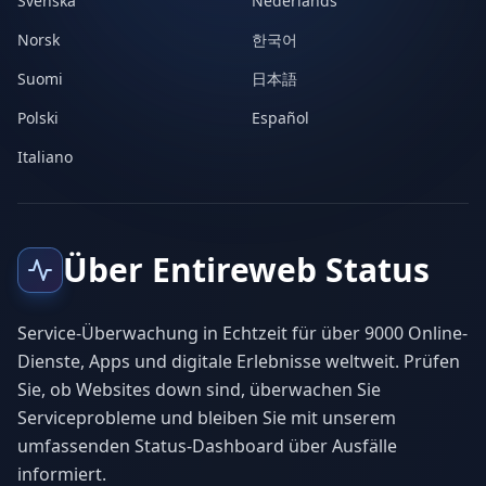
Svenska
Nederlands
Norsk
한국어
Suomi
日本語
Polski
Español
Italiano
Über Entireweb Status
Service-Überwachung in Echtzeit für über 9000 Online-
Dienste, Apps und digitale Erlebnisse weltweit. Prüfen
Sie, ob Websites down sind, überwachen Sie
Serviceprobleme und bleiben Sie mit unserem
umfassenden Status-Dashboard über Ausfälle
informiert.