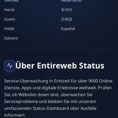
Svenska
Nederlands
Norsk
한국어
Suomi
日本語
Polski
Español
Italiano
Über Entireweb Status
Service-Überwachung in Echtzeit für über 9000 Online-
Dienste, Apps und digitale Erlebnisse weltweit. Prüfen
Sie, ob Websites down sind, überwachen Sie
Serviceprobleme und bleiben Sie mit unserem
umfassenden Status-Dashboard über Ausfälle
informiert.