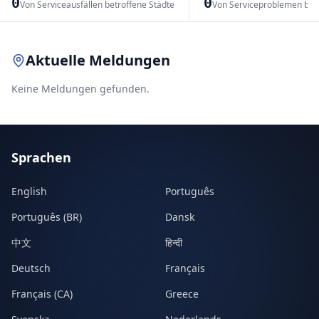
0
0
Von Serviceausfällen betroffene Städte
Von Serviceproblemen bet
Leaflet
|
© OpenStreetMap contributors
Aktuelle Meldungen
Keine Meldungen gefunden.
Sprachen
English
Português
Português (BR)
Dansk
中文
हिन्दी
Deutsch
Français
Français (CA)
Greece