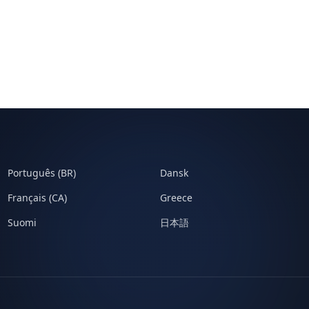
Português (BR)
Dansk
Français (CA)
Greece
Suomi
日本語