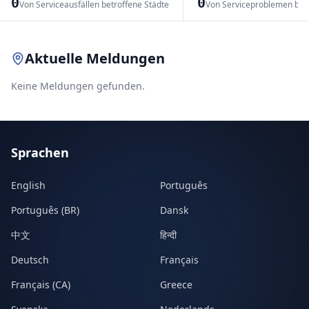
0
0
Von Serviceausfällen betroffene Städte
Von Serviceproblemen bet
Leaflet
|
© OpenStreetMap contributors
Aktuelle Meldungen
Keine Meldungen gefunden.
Sprachen
English
Português
Português (BR)
Dansk
中文
हिन्दी
Deutsch
Français
Français (CA)
Greece