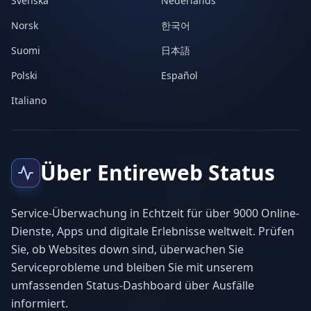
Svenska
Nederlands
Norsk
한국어
Suomi
日本語
Polski
Español
Italiano
Über Entireweb Status
Service-Überwachung in Echtzeit für über 9000 Online-
Dienste, Apps und digitale Erlebnisse weltweit. Prüfen
Sie, ob Websites down sind, überwachen Sie
Serviceprobleme und bleiben Sie mit unserem
umfassenden Status-Dashboard über Ausfälle
informiert.