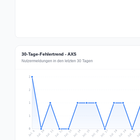
30-Tage-Fehlertrend - AXS
Nutzermeldungen in den letzten 30 Tagen
2
2
1
1
0
Jul 18
Ju
Jul 11
Jul 14
Jul 17
Jul 20
Jul 10
Jul 13
Jul 16
Jul 19
Jul 12
Jul 15
Jul 9