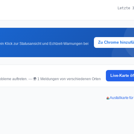
Letzte 
Zu Chrome hinzuf
in Klick zur Statusansicht und Echtzeit-Warnungen bei
Live-Karte ö
bleme auftreten. — 🌍 1 Meldungen von verschiedenen Orten
Ausfallkarte f