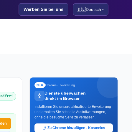
Werben Sie bei uns
🇩🇪
Deutsch
Chrome-Erweiterung
NEU
Dienste überwachen
andfrei
direkt im Browser
Installieren Sie unsere aktualisierte Erweiterung
und erhalten Sie schnelle Ausfallwarnungen,
ohne die besuchte Seite zu verlassen.
lden
Zu Chrome hinzufügen - Kostenlos