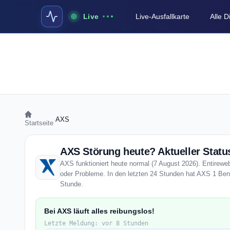
Live
Live-Ausfallkarte
Alle 
›
AXS
Startseite
AXS Störung heute? Aktueller Statu
AXS funktioniert heute normal (7 August 2026). Entireweb
oder Probleme. In den letzten 24 Stunden hat AXS 1 Benut
Stunde.
Bei AXS läuft alles reibungslos!
Letzte Meldung: vor 8 Stunden