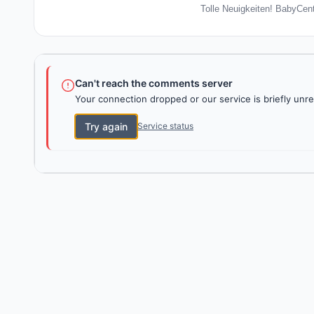
Tolle Neuigkeiten! BabyCent
Can't reach the comments server
Your connection dropped or our service is briefly unre
Try again
Service status