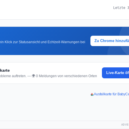
Letzte 
Zu Chrome hinzuf
in Klick zur Statusansicht und Echtzeit-Warnungen bei
karte
Live-Karte ö
bleme auftreten. — 🌍 0 Meldungen von verschiedenen Orten
Ausfallkarte für BabyC
ADVE