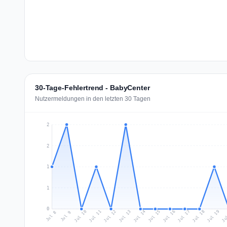
30-Tage-Fehlertrend - BabyCenter
Nutzermeldungen in den letzten 30 Tagen
2
2
1
1
0
Jul 17
Ju
Jul 10
Jul 13
Jul 16
Jul 19
Jul 12
Jul 15
Jul 18
Jul 11
Jul 14
Jul 8
Jul 9