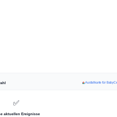
rahl
Ausfallkarte für BabyC
✅
e aktuellen Ereignisse