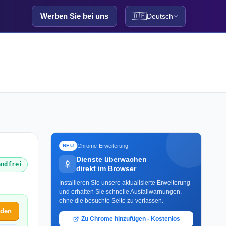
Werben Sie bei uns
🇩🇪
Deutsch
Chrome-Erweiterung
NEU
Dienste überwachen
andfrei
direkt im Browser
Installieren Sie unsere aktualisierte Erweiterung
und erhalten Sie schnelle Ausfallwarnungen,
ohne die besuchte Seite zu verlassen.
lden
Zu Chrome hinzufügen - Kostenlos