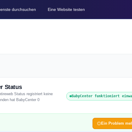
Dienste durchsuchen
Eine Website testen
r Status
ireweb Status registriert keine
BabyCenter funktioniert einw
tunden hat BabyCenter 0
Ein Problem me