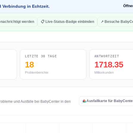
d Verbindung in Echtzeit.
Öffn
enachrichtigt werden
📋 Live-Status-Badge einbinden
↗ Besuche BabyCe
LETZTE 30 TAGE
ANTWORTZEIT
18
1718.35
Problemberichte
Millisekunden
Ausfallkarte für BabyCente
robleme und Ausfälle bei BabyCenter in den