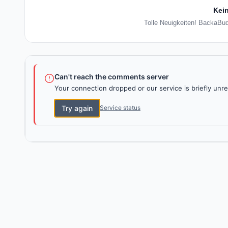
Kein
Tolle Neuigkeiten! BackaBud
Can't reach the comments server
Your connection dropped or our service is briefly unre
Try again
Service status