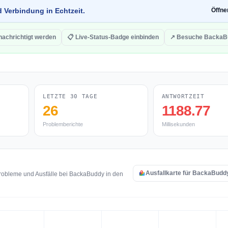
d Verbindung in Echtzeit.
Öffn
nachrichtigt werden
📋 Live-Status-Badge einbinden
↗ Besuche BackaB
LETZTE 30 TAGE
ANTWORTZEIT
26
1188.77
Problemberichte
Millisekunden
Ausfallkarte für BackaBudd
robleme und Ausfälle bei BackaBuddy in den