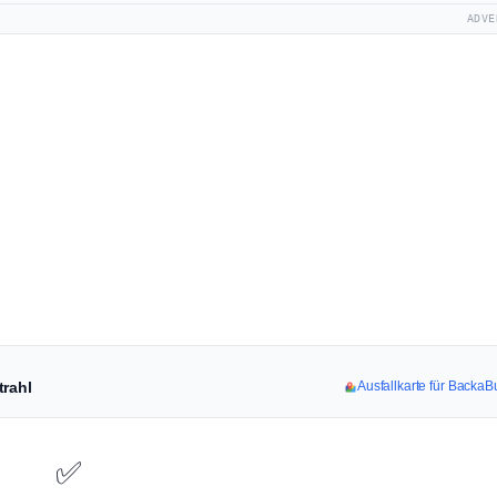
ADVE
trahl
Ausfallkarte für Backa
✅