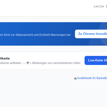
Letzte 
Zu Chrome hinzuf
in Klick zur Statusansicht und Echtzeit-Warnungen bei
tkarte
Live-Karte ö
bleme auftreten. — 🌍 1 Meldungen von verschiedenen Orten
Ausfallkarte für Backa