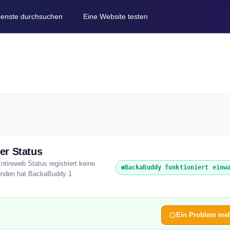
Dienste durchsuchen
Eine Website testen
er Status
tireweb Status registriert keine
BackaBuddy funktioniert einw
tunden hat BackaBuddy 1
Ein Problem me