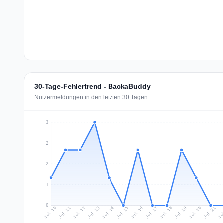
30-Tage-Fehlertrend - BackaBuddy
Nutzermeldungen in den letzten 30 Tagen
3
2
2
1
0
Jul 19
Ju
Jul 12
Jul 15
Jul 18
Jul 21
Jul 11
Jul 14
Jul 17
Jul 20
Jul 10
Jul 13
Jul 16