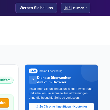
Werben Sie bei uns
🇩🇪
Deutsch
Chrome-Erweiterung
NEU
Dienste überwachen
andfrei
direkt im Browser
Installieren Sie unsere aktualisierte Erweiterung
und erhalten Sie schnelle Ausfallwarnungen,
ohne die besuchte Seite zu verlassen.
lden
Zu Chrome hinzufügen - Kostenlos