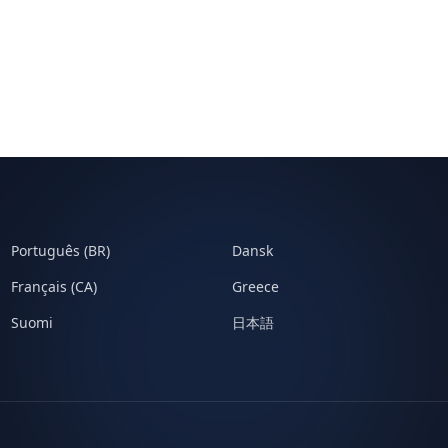
Português (BR)
Dansk
Français (CA)
Greece
Suomi
日本語