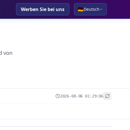
Werben Sie bei uns
🇩🇪
Deutsch
d von
2026-08-06 01:29:06
+
−
Leaflet
|
© OpenStreetMap contributors