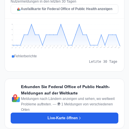
Nutzermeldungen in den letzten 30 Tagen
Ausfallkarte für Federal Office of Public Health anzeigen
2
2
1
1
0
Jul 19
Jul 22
Jul 25
Jul 12
Jul 28
Aug 10
Jul 15
Jul 18
Jul 31
Jul 21
Jul 24
Jul 27
Jul 14
Jul 17
Jul 30
Jul 20
Jul 23
Jul 26
Jul 13
Jul 16
Jul 29
Aug 5
Aug 8
Aug 1
Aug 4
Aug 7
Aug 3
Aug 6
Aug 9
Aug 2
Fehlerberichte
Letzte 30 Tage
Erkunden Sie Federal Office of Public Health-
Meldungen auf der Weltkarte
Meldungen nach Ländern anzeigen und sehen, wo weltweit
Probleme auftreten. — 🌍 1 Meldungen von verschiedenen
Orten
Live-Karte öffnen