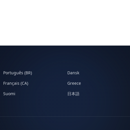
Português (BR)
Dansk
Français (CA)
Greece
Suomi
日本語