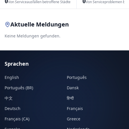
0
0
Von Serviceausfällen betroffene Städte
Von Serviceproblemen bet
Leaflet
|
© OpenStreetMap contributors
Aktuelle Meldungen
Keine Meldungen gefunden.
Sprachen
English
Português
Português (BR)
Dansk
中文
हिन्दी
Deutsch
Français
Français (CA)
Greece