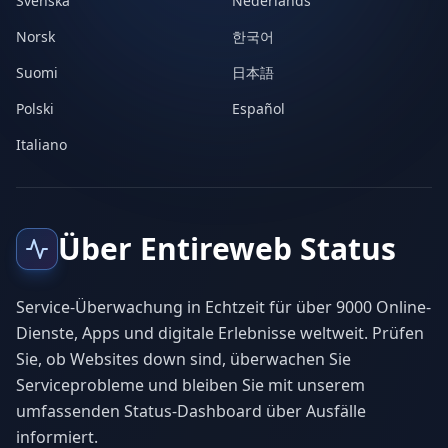
Svenska
Nederlands
Norsk
한국어
Suomi
日本語
Polski
Español
Italiano
Über Entireweb Status
Service-Überwachung in Echtzeit für über 9000 Online-
Dienste, Apps und digitale Erlebnisse weltweit. Prüfen
Sie, ob Websites down sind, überwachen Sie
Serviceprobleme und bleiben Sie mit unserem
umfassenden Status-Dashboard über Ausfälle
informiert.