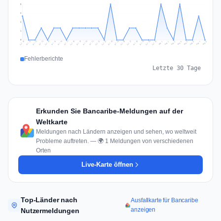
3
2
2
1
0
Jul 17
Jul 20
Jul 23
Jul 10
Jul 26
Jul 13
Jul 16
Jul 29
Jul 19
Jul 22
Jul 25
Jul 12
Jul 15
Jul 28
Jul 31
Jul 18
Jul 21
Jul 24
Jul 11
Jul 14
Jul 27
Jul 30
Aug 3
Aug 6
Aug 2
Aug 5
Aug 8
Aug 1
Aug 4
Aug 7
Fehlerberichte
Letzte 30 Tage
Erkunden Sie Bancaribe-Meldungen auf der
Weltkarte
Meldungen nach Ländern anzeigen und sehen, wo weltweit
Probleme auftreten. — 🌍 1 Meldungen von verschiedenen
Orten
Live-Karte öffnen
Top-Länder nach
Ausfallkarte für Bancaribe
anzeigen
Nutzermeldungen