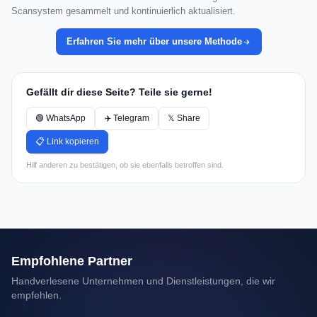
Scansystem gesammelt und kontinuierlich aktualisiert.
Erfahren Sie mehr über unsere Methode
Gefällt dir diese Seite? Teile sie gerne!
🟢 WhatsApp
✈️ Telegram
𝕏 Share
📋 Link kopieren
Hilf anderen zu bestätigen, ob sie ebenfalls betroffen sind.
Empfohlene Partner
Handverlesene Unternehmen und Dienstleistungen, die wir
empfehlen.