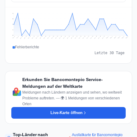
4
3
2
1
0
Jul 15
Jul 18
Jul 31
Jul 21
Jul 24
Jul 11
Jul 14
Jul 27
Jul 30
Jul 17
Jul 20
Jul 23
Jul 10
Jul 13
Jul 26
Jul 29
Jul 16
Jul 19
Jul 22
Jul 12
Jul 25
Jul 28
Aug 1
Aug 4
Jul 9
Aug 3
Jul 8
Aug 6
Aug 2
Aug 5
Fehlerberichte
Letzte 30 Tage
Erkunden Sie Bancomontepio Service-
Meldungen auf der Weltkarte
Meldungen nach Ländern anzeigen und sehen, wo weltweit
Probleme auftreten. — 🌍 1 Meldungen von verschiedenen
Orten
Live-Karte öffnen
Top-Länder nach
Ausfallkarte für Bancomontepio