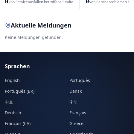
0
0
Von Serviceausfällen betroffene Städte
Von Serviceproblemen bet
Leaflet
|
© OpenStreetMap contributors
Aktuelle Meldungen
Keine Meldungen gefunden.
Sprachen
English
Português
Português (BR)
Dansk
中文
हिन्दी
Deutsch
Français
Français (CA)
Greece