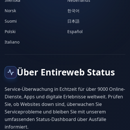
Svenska
Nederlands
Norsk
한국어
Suomi
日本語
Polski
Español
Italiano
Über Entireweb Status
Service-Überwachung in Echtzeit für über 9000 Online-
Dienste, Apps und digitale Erlebnisse weltweit. Prüfen
Sie, ob Websites down sind, überwachen Sie
Serviceprobleme und bleiben Sie mit unserem
umfassenden Status-Dashboard über Ausfälle
informiert.