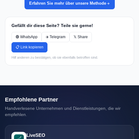
Erfahren Sie mehr über unsere Methode
Gefällt dir diese Seite? Teile sie gerne!
🟢 WhatsApp
✈️ Telegram
𝕏 Share
📋 Link kopieren
Hilf anderen zu bestätigen, ob sie ebenfalls betroffen sind.
Empfohlene Partner
Handverlesene Unternehmen und Dienstleistungen, die wir
empfehlen.
LiveSEO