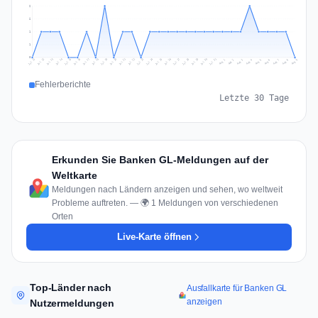
2
2
1
1
0
Jul 18
Jul 21
Jul 24
Jul 11
Jul 27
Jul 14
Jul 17
Jul 30
Jul 20
Jul 23
Jul 26
Jul 13
Jul 16
Jul 29
Jul 19
Jul 22
Jul 25
Jul 12
Jul 15
Jul 28
Jul 31
Aug 4
Aug 7
Aug 3
Aug 6
Aug 9
Aug 2
Aug 5
Aug 8
Aug 1
Fehlerberichte
Letzte 30 Tage
Erkunden Sie Banken GL-Meldungen auf der
Weltkarte
Meldungen nach Ländern anzeigen und sehen, wo weltweit
Probleme auftreten. — 🌍 1 Meldungen von verschiedenen
Orten
Live-Karte öffnen
Top-Länder nach
Ausfallkarte für Banken GL
anzeigen
Nutzermeldungen