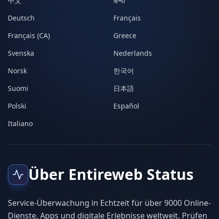
中文
हिन्दी
Deutsch
Français
Français (CA)
Greece
Svenska
Nederlands
Norsk
한국어
Suomi
日本語
Polski
Español
Italiano
Über Entireweb Status
Service-Überwachung in Echtzeit für über 9000 Online-
Dienste, Apps und digitale Erlebnisse weltweit. Prüfen