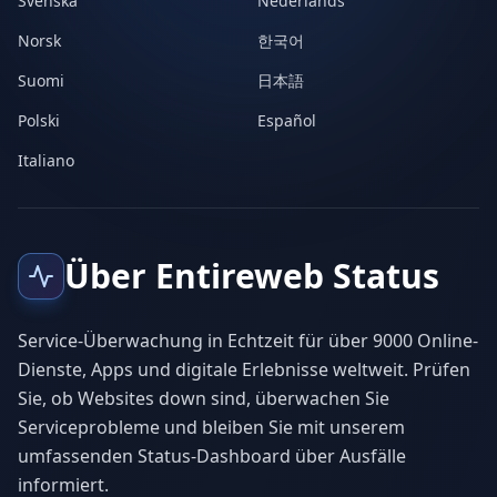
Svenska
Nederlands
Norsk
한국어
Suomi
日本語
Polski
Español
Italiano
Über Entireweb Status
Service-Überwachung in Echtzeit für über 9000 Online-
Dienste, Apps und digitale Erlebnisse weltweit. Prüfen
Sie, ob Websites down sind, überwachen Sie
Serviceprobleme und bleiben Sie mit unserem
umfassenden Status-Dashboard über Ausfälle
informiert.