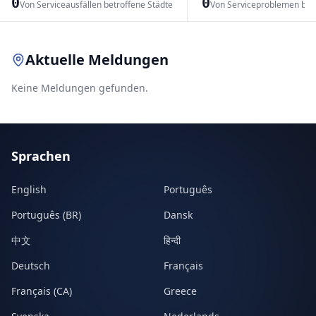
0
0
Von Serviceausfällen betroffene Städte
Von Serviceproblemen bet
Leaflet
|
© OpenStreetMap contributors
Aktuelle Meldungen
Keine Meldungen gefunden.
Sprachen
English
Português
Português (BR)
Dansk
中文
हिन्दी
Deutsch
Français
Français (CA)
Greece