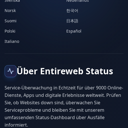
Svenska
Nederlands
Norsk
한국어
Suomi
日本語
Polski
Español
Italiano
Über Entireweb Status
Service-Überwachung in Echtzeit für über 9000 Online-
Dienste, Apps und digitale Erlebnisse weltweit. Prüfen
Sie, ob Websites down sind, überwachen Sie
Serviceprobleme und bleiben Sie mit unserem
umfassenden Status-Dashboard über Ausfälle
informiert.