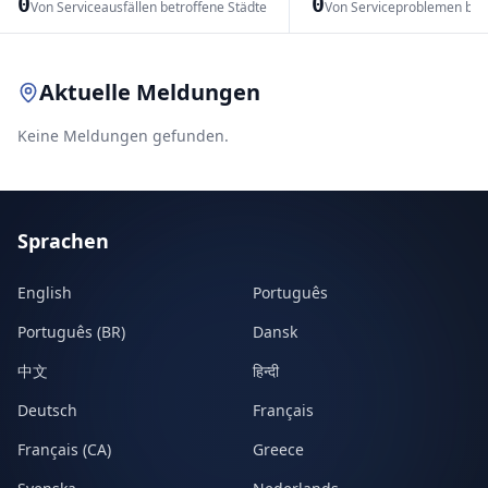
0
0
Von Serviceausfällen betroffene Städte
Von Serviceproblemen bet
Leaflet
|
© OpenStreetMap contributors
Aktuelle Meldungen
Keine Meldungen gefunden.
Sprachen
English
Português
Português (BR)
Dansk
中文
हिन्दी
Deutsch
Français
Français (CA)
Greece