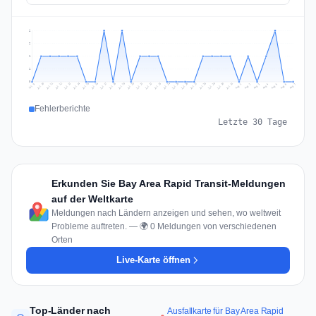
2
2
1
1
0
Jul 16
Jul 19
Jul 22
Jul 25
Jul 12
Jul 15
Jul 28
Jul 31
Jul 18
Jul 21
Jul 24
Jul 11
Jul 14
Jul 27
Jul 30
Jul 17
Jul 20
Jul 23
Jul 10
Jul 13
Jul 26
Jul 29
Aug 2
Aug 5
Aug 1
Aug 4
Jul 9
Aug 7
Aug 3
Aug 6
Fehlerberichte
Letzte 30 Tage
Erkunden Sie Bay Area Rapid Transit-Meldungen
auf der Weltkarte
Meldungen nach Ländern anzeigen und sehen, wo weltweit
Probleme auftreten. — 🌍 0 Meldungen von verschiedenen
Orten
Live-Karte öffnen
Top-Länder nach
Ausfallkarte für Bay Area Rapid