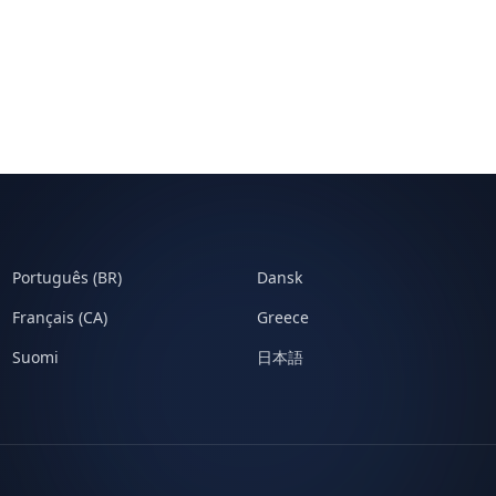
Português (BR)
Dansk
Français (CA)
Greece
Suomi
日本語