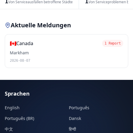
1
1
Von Serviceausfällen betroffene Städte
Von Serviceproblemen bet
Leaflet
|
© OpenStreetMap contributors
Aktuelle Meldungen
🇨🇦
Canada
1 Report
Markham
2026-08-07
Sprachen
English
Português
Português (BR)
Dansk
中文
हिन्दी