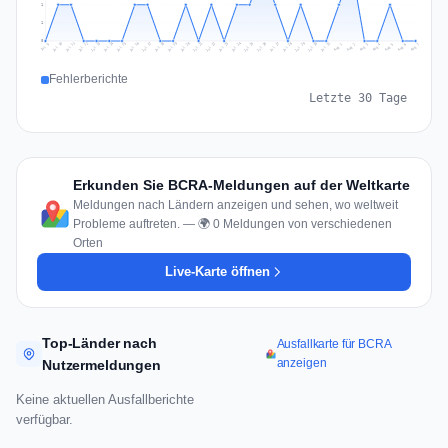
1
1
0
Jul 16
Jul 19
Jul 22
Jul 25
Jul 12
Jul 15
Jul 28
Jul 31
Jul 18
Jul 21
Jul 24
Jul 11
Jul 14
Jul 27
Jul 30
Jul 17
Jul 20
Jul 23
Jul 10
Jul 13
Jul 26
Jul 29
Aug 2
Aug 5
Aug 1
Aug 4
Jul 9
Aug 7
Aug 3
Aug 6
Fehlerberichte
Letzte 30 Tage
Erkunden Sie BCRA-Meldungen auf der Weltkarte
Meldungen nach Ländern anzeigen und sehen, wo weltweit
Probleme auftreten. — 🌍 0 Meldungen von verschiedenen
Orten
Live-Karte öffnen
Top-Länder nach
Ausfallkarte für BCRA
anzeigen
Nutzermeldungen
Keine aktuellen Ausfallberichte
verfügbar.