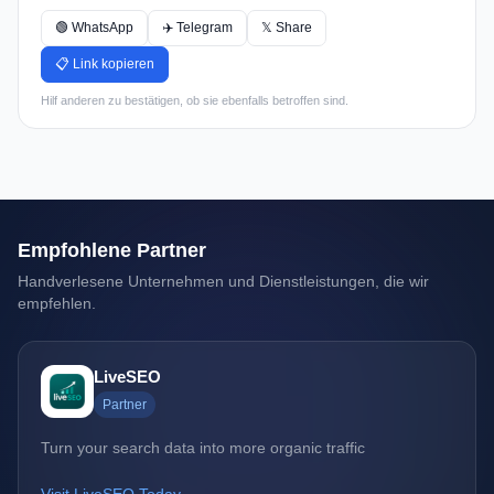
🟢 WhatsApp
✈️ Telegram
𝕏 Share
📋 Link kopieren
Hilf anderen zu bestätigen, ob sie ebenfalls betroffen sind.
Empfohlene Partner
Handverlesene Unternehmen und Dienstleistungen, die wir
empfehlen.
LiveSEO
Partner
Turn your search data into more organic traffic