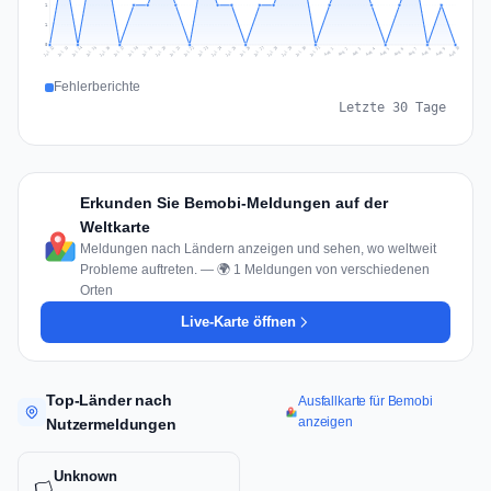
1
1
0
Jul 19
Jul 22
Jul 25
Jul 12
Jul 28
Aug 10
Jul 15
Jul 18
Jul 31
Jul 21
Jul 24
Jul 27
Jul 14
Jul 17
Jul 30
Jul 20
Jul 23
Jul 26
Jul 13
Jul 16
Jul 29
Aug 5
Aug 8
Aug 1
Aug 4
Aug 7
Aug 3
Aug 6
Aug 9
Aug 2
Fehlerberichte
Letzte 30 Tage
Erkunden Sie Bemobi-Meldungen auf der
Weltkarte
Meldungen nach Ländern anzeigen und sehen, wo weltweit
Probleme auftreten. — 🌍 1 Meldungen von verschiedenen
Orten
Live-Karte öffnen
Top-Länder nach
Ausfallkarte für Bemobi
anzeigen
Nutzermeldungen
Unknown
🏳️